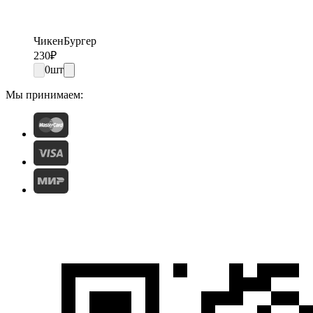
ЧикенБургер
230
₽
0
шт
Мы принимаем: