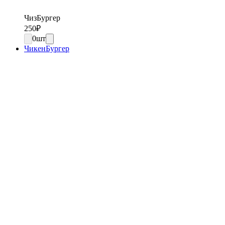
ЧизБургер
250
₽
0
шт
ЧикенБургер