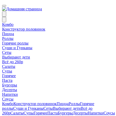
Комбо
Конструктор половинок
Пицца
Роллы
Горячие роллы
Суши и Гунканы
Сеты
Выбирают дети
Всё до 260р
Салаты
Супы
Горячее
Паста
Бургеры
Десерты
Напитки
Соусы
Комбо
Конструктор половинок
Пицца
Роллы
Горячие
роллы
Суши и Гунканы
Сеты
Выбирают дети
Всё до
260р
Салаты
Супы
Горячее
Паста
Бургеры
Десерты
Напитки
Соусы