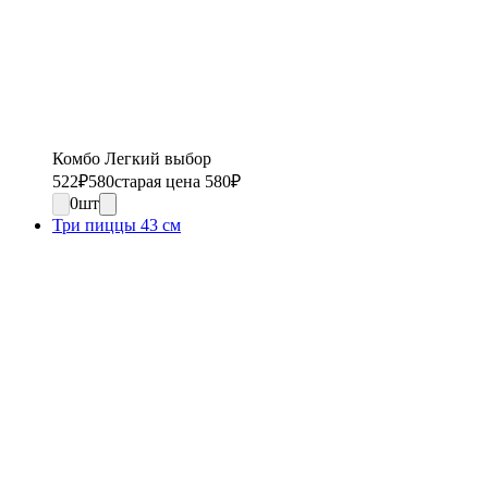
Комбо Легкий выбор
522
₽
580
старая цена 580
₽
0
шт
Три пиццы 43 см