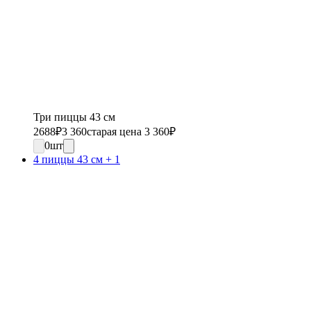
Три пиццы 43 см
2688
₽
3 360
старая цена 3 360
₽
0
шт
4 пиццы 43 см + 1