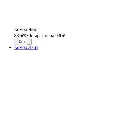
Комбо Чилл
837
₽
930
старая цена 930
₽
0
шт
Комбо Лайт