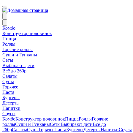
Комбо
Конструктор половинок
Пицца
Роллы
Горячие роллы
Суши и Гунканы
Сеты
Выбирают дети
Всё до 260р
Салаты
Супы
Горячее
Паста
Бургеры
Десерты
Напитки
Соусы
Комбо
Конструктор половинок
Пицца
Роллы
Горячие
роллы
Суши и Гунканы
Сеты
Выбирают дети
Всё до
260р
Салаты
Супы
Горячее
Паста
Бургеры
Десерты
Напитки
Соусы