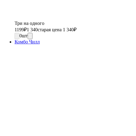
Три на одного
1199
₽
1 340
старая цена 1 340
₽
0
шт
Комбо Чилл