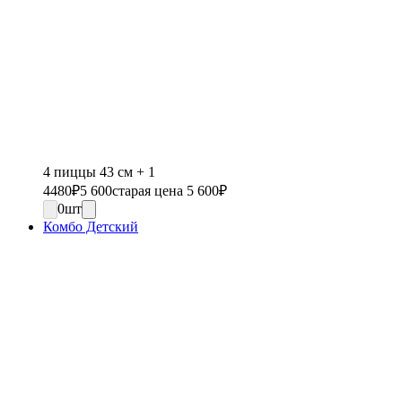
4 пиццы 43 см + 1
4480
₽
5 600
старая цена 5 600
₽
0
шт
Комбо Детский