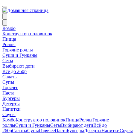
Комбо
Конструктор половинок
Пицца
Роллы
Горячие роллы
Суши и Гунканы
Сеты
Выбирают дети
Всё до 260р
Салаты
Супы
Горячее
Паста
Бургеры
Десерты
Напитки
Соусы
Комбо
Конструктор половинок
Пицца
Роллы
Горячие
роллы
Суши и Гунканы
Сеты
Выбирают дети
Всё до
260р
Салаты
Супы
Горячее
Паста
Бургеры
Десерты
Напитки
Соусы